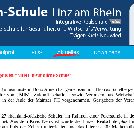
ulprofil
FOS
Aktuelles
Downloads
plus ist "MINT-freundliche Schule“
 Kultusministerin Doris Ahnen hat gemeinsam mit Thomas Sattelberge
er von „MINT Zukunft schaffen“ sowie Vertretern aus Wirtscha
“ in der Aula der Mainzer FH vorgenommen. Gastgebers der Veransta
 27 rheinland-pfälzische Schulen im Rahmen einer Feierstunde in d
chnet. Aus dem Kreis Neuwied wurde die Linzer Realschule
plus
für
 am Puls der Zeit zu unterrichten und das Interesse für
M
athemati
.